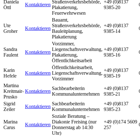
Daniela
Straßenverkehrsbehörde,
+49 (0)8137
Kontaktieren
Öttl
Plakatierung,
9385-20
Feuerwehrwesen
Bauamt,
Ute
Straßenverkehrsbehörde,
+49 (0)8137
Kontaktieren
Groher
Bauleitplanung,
9385-14
Plakatierung
Vorzimmer,
Sandra
Liegenschaftsverwaltung,
+49 (0)8137
Kontaktieren
Faulent
Plakatierung,
9385-16
Öffentlichkeitsarbeit
Öffentlichkeitsarbeit,
Karin
+49 (0)8137
Kontaktieren
Liegenschaftsverwaltung,
Hefele
9385-19
Vorzimmer
Martina
Sachbearbeiterin
+49 (0)8137
Kreitmair-
Kontaktieren
Kommunalunternehmen
9385-21
Prusko
Sigrid
Sachbearbeiterin
+49 (0)8137
Kontaktieren
Zeiler
Kommunalunternehmen
9385-23
Soziale Beratung –
Marina
Diakonie Freising (nur
+49 (0)174 5609
Kontaktieren
Carus
Donnerstag ab 14:30
257
Uhr)