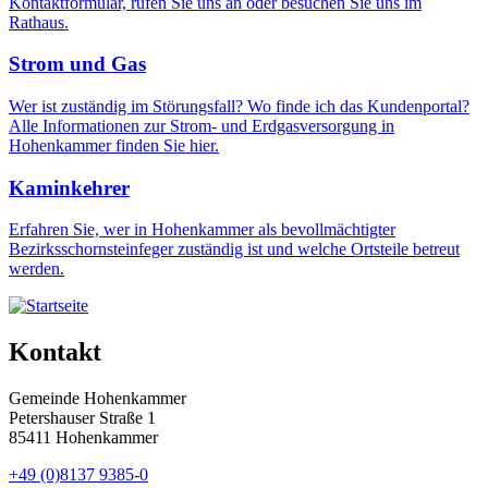
Kontaktformular, rufen Sie uns an oder besuchen Sie uns im
Rathaus.
Strom und Gas
Wer ist zuständig im Störungsfall? Wo finde ich das Kundenportal?
Alle Informationen zur Strom- und Erdgasversorgung in
Hohenkammer finden Sie hier.
Kaminkehrer
Erfahren Sie, wer in Hohenkammer als bevollmächtigter
Bezirksschornsteinfeger zuständig ist und welche Ortsteile betreut
werden.
Kontakt
Gemeinde Hohenkammer
Petershauser Straße 1
85411 Hohenkammer
+49 (0)8137 9385-0