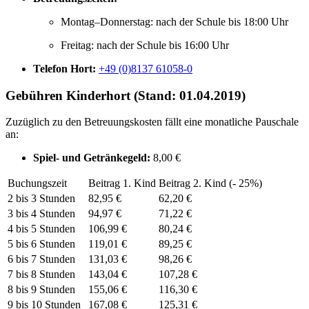
Montag–Donnerstag: nach der Schule bis 18:00 Uhr
Freitag: nach der Schule bis 16:00 Uhr
Telefon Hort:
+49 (0)8137 61058-0
Gebühren Kinderhort (Stand: 01.04.2019)
Zuzüglich zu den Betreuungskosten fällt eine monatliche Pauschale
an:
Spiel- und Getränkegeld:
8,00 €
Buchungszeit
Beitrag 1. Kind
Beitrag 2. Kind (- 25%)
2 bis 3 Stunden
82,95 €
62,20 €
3 bis 4 Stunden
94,97 €
71,22 €
4 bis 5 Stunden
106,99 €
80,24 €
5 bis 6 Stunden
119,01 €
89,25 €
6 bis 7 Stunden
131,03 €
98,26 €
7 bis 8 Stunden
143,04 €
107,28 €
8 bis 9 Stunden
155,06 €
116,30 €
9 bis 10 Stunden
167,08 €
125,31 €