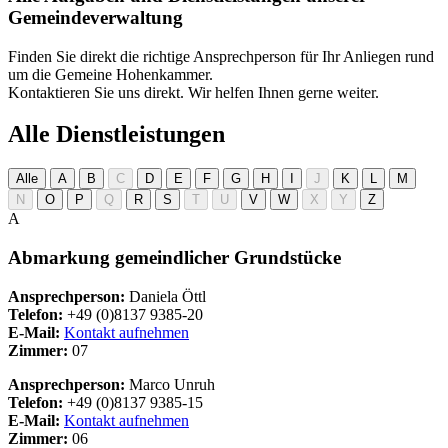
Gemeindeverwaltung
Finden Sie direkt die richtige Ansprechperson für Ihr Anliegen rund
um die Gemeine Hohenkammer.
Kontaktieren Sie uns direkt. Wir helfen Ihnen gerne weiter.
Alle Dienstleistungen
Alle
A
B
C
D
E
F
G
H
I
J
K
L
M
N
O
P
Q
R
S
T
U
V
W
X
Y
Z
A
Abmarkung gemeindlicher Grundstücke
Ansprechperson:
Daniela Öttl
Telefon:
+49 (0)8137 9385-20
E-Mail:
Kontakt aufnehmen
Zimmer:
07
Ansprechperson:
Marco Unruh
Telefon:
+49 (0)8137 9385-15
E-Mail:
Kontakt aufnehmen
Zimmer:
06