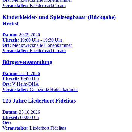
Ort:
Mehrzweckhalle Hohenkammer
Veranstalter:
Kleidermarkt Team
Kinderkleider- und Spielzeugbasar (Rückgabe)
Herbst
Datum:
20.09.2026
Uhrzeit:
19:00 Uhr - 19:30 Uhr
Ort:
Mehrzweckhalle Hohenkammer
Veranstalter:
Kleidermarkt Team
Bürgerversammlung
Datum:
15.10.2026
Uhrzeit:
19:00 Uhr
Ort:
V-Heim/OHA
Veranstalter:
Gemeinde Hohenkammer
125 Jahre Liederhort Fidelitas
Datum:
25.10.2026
Uhrzeit:
00:00 Uhr
Ort:
Veranstalter:
Liederhort Fidelitas