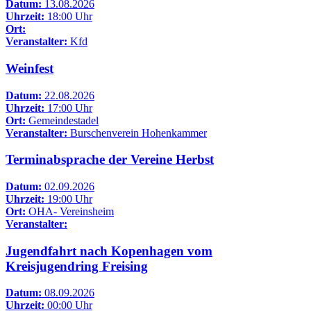
Datum:
13.08.2026
Uhrzeit:
18:00 Uhr
Ort:
Veranstalter:
Kfd
Weinfest
Datum:
22.08.2026
Uhrzeit:
17:00 Uhr
Ort:
Gemeindestadel
Veranstalter:
Burschenverein Hohenkammer
Terminabsprache der Vereine Herbst
Datum:
02.09.2026
Uhrzeit:
19:00 Uhr
Ort:
OHA- Vereinsheim
Veranstalter:
Jugendfahrt nach Kopenhagen vom
Kreisjugendring Freising
Datum:
08.09.2026
Uhrzeit:
00:00 Uhr